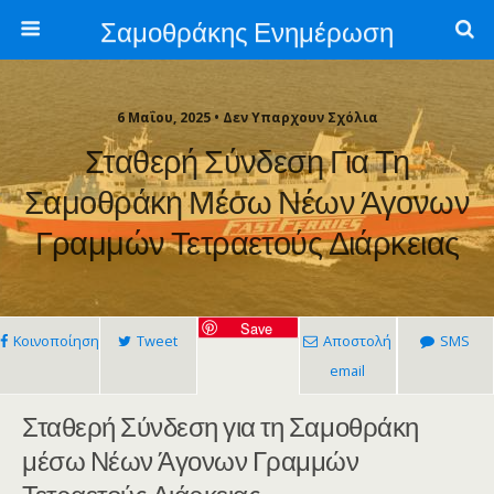
Σαμοθράκης Ενημέρωση
6 Μαΐου, 2025 • Δεν Υπαρχουν Σχόλια
Σταθερή Σύνδεση Για Τη
Σαμοθράκη Μέσω Νέων Άγονων
Γραμμών Τετραετούς Διάρκειας
Save
Κοινοποίηση
Tweet
Αποστολή
SMS
email
Σταθερή Σύνδεση για τη Σαμοθράκη
μέσω Νέων Άγονων Γραμμών
Τετραετούς Διάρκειας