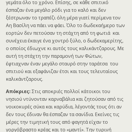
γεμάτα όλο το χρόνο. Επίσης, σε κάθε σπιτικό
έσπαζαν ένα μεγάλο ρόδι για το καλό και δεν
ξέστρωναν το τραπέζι όλη μέρα γιατί περίμενα τον
Αη Βασίλη να πάει να φάει. Όλο το δωδεκαήμερο των
εορτών δεν πετούσαν τη στάχτη από τη φωτιά και
συνέχεια έκαιγε ένα χοντρό ξύλο, ο δωδεκαμερίτης,
ο οποίος έδιωχνε κι αυτός τους καλικάντζαρους. Με
αυτή τη στάχτη την παραμονή των Φώτων,
έφτιαχναν έναν μεγάλο σταυρό στην ταράτσα του
σπιτιού και εξαφάνιζαν έτσι και τους τελευταίους
καλικάντζαρους.
Απόκριες:
Στις αποκριές πολλοί κάτοικοι του
νησιού ντύνονταν καρναβάλια και ζητούσαν από τις
νοικοκυρές σύκα και καρύδια, λέγοντάς τους ότι αν
δεν τους έδιναν θα έσπαζαν τα σανίδια. Εκείνες τις
μέρες την τιμητική τους από φαγητά είχαν το
γοργόβραστο κρέας και το «μαντί». Την τυρινή