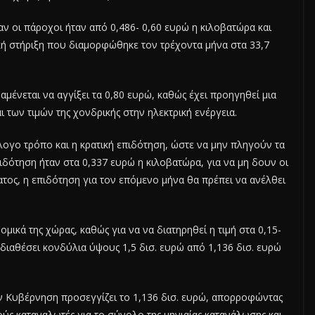
ν οι πάροχοι ήταν από 0,486- 0,60 ευρώ η κιλοβατώρα και
ική στήριξη που διαμορφώθηκε τον τρέχοντα μήνα στα 33,7
μένεται να αγγίξει τα 0,80 ευρώ, καθώς έχει προηγηθεί μια
 των τιμών της χονδρικής στην ηλεκτρική ενέργεια.
άλογο τρόπο και η κρατική επιδότηση, ώστε να μην πληγούν τα
πιδότηση ήταν στα 0,337 ευρώ η κιλοβατώρα, για να μη δουν οι
τος, η επιδότηση για τον επόμενο μήνα θα πρέπει να ανέλθει
ικά της χώρας, καθώς για να να διατηρηθεί η τιμή στα 0,15-
διαθέσει κονδύλια ύψους 1,5 δισ. ευρώ από 1,136 δισ. ευρώ
ν Κυβέρνηση προσεγγίζει το 1,136 δισ. ευρώ, απορροφώντας
ούς καταναλωτές για το σύνολο της μηνιαίας κατανάλωσης και