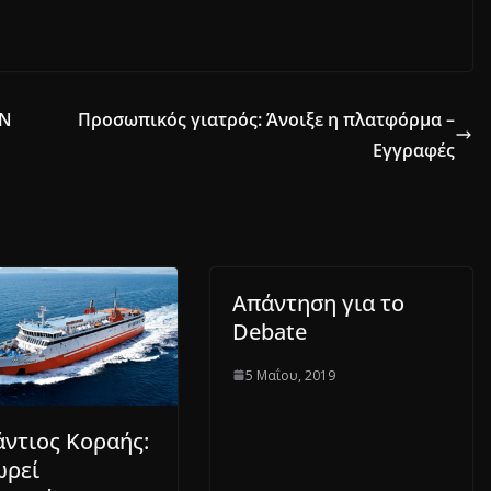
ΩΝ
Προσωπικός γιατρός: Άνοιξε η πλατφόρμα –
Eγγραφές
Απάντηση για το
Debate
5 Μαΐου, 2019
ντιος Κοραής:
ωρεί