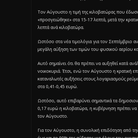
Τον Αύγουστο η τιμή της κιλοβατώρας που έδωσα
«προσγειώθηκε» στα 15-17 λεπτά, μετά την κρατ
λεπτά ανά κιλοβατώρα.
Ωστόσο στα νέα τιμολόγια για τον Σεπτέμβριο ανα
μεγάλη αύξηση των τιμών του φυσικού αερίου και
Αυτό σημαίνει ότι θα πρέπει να αυξηθεί κατά αν
νοικοκυριά. Έτσι, ενώ τον Αύγουστο η κρατική ε
καταναλωτές αυξήσεις στους λογαριασμούς ρεύμα
στα 0,41-0,45 ευρώ.
Ωστόσο, αυτό επιβαρύνει σημαντικά τα δημοσιονομ
0,17 ευρώ η κιλοβατώρα, η κυβέρνηση πρέπει να 
τον Αύγουστο.
Για τον Αύγουστο, η συνολική επιδότηση από τη
έως και το 90% της αύξησης για όλους του οικιακ